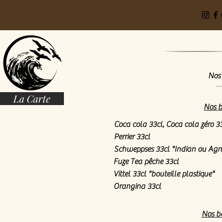
Nos 
La Carte
Nos b
Coca cola 33cl, Coca cola zéro 3
Perrier 33cl
Schweppses 33cl "Indian ou Ag
Fuze Tea pêche 33cl
Vittel 33cl "bouteille plastique"
Orangina 33cl
Nos bo